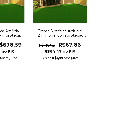
a Artificial
Grama Sintética Artificial
m proteção
12mm 3m² com proteção
ngo 2,00 x
UV e Anti-Fungo 2,00 x
0m
1,50m
$678,59
R$67,86
R$116,72
6
R$64,47
5
sem juros
12
x de
R$5,66
sem juros