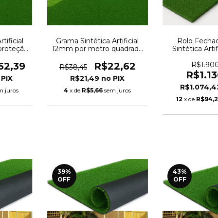
tificial
Grama Sintética Artificial
Rolo Fecha
roteção
12mm por metro quadrado
Sintética Arti
2,00 x
com proteção UV e Anti-
50m² com pro
Fungo
Anti-Fungo 2,
52,39
R$22,62
R$1.90
R$38,45
R$1.1
R$21,49
R$1.074,
m juros
4
x de
R$5,66
sem juros
12
x de
R$94,2
39
%
43
%
OFF
OFF