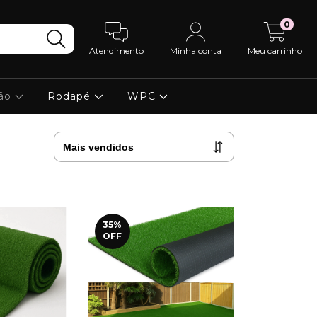
0
Atendimento
Minha conta
Meu carrinho
ção
Rodapé
WPC
35
%
OFF