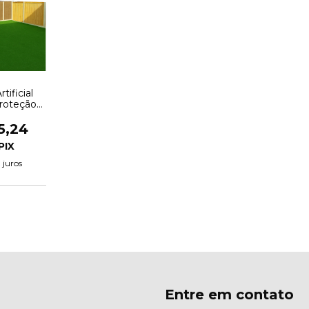
tificial
roteção
2,00 x
5,24
 juros
Entre em contato