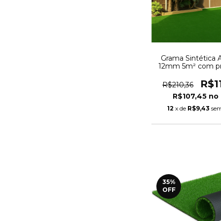
Grama Sintética Ar
12mm 5m² com p
UV e Anti-Fungo 
2,50m
R$1
R$210,36
R$107,45
12
x de
R$9,43
sem
35
%
OFF