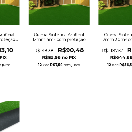
tificial
Grama Sintética Artificial
Grama Sintétic
roteção
12mm 4m² com proteção
12mm 30m² co
2,00 x
UV e Anti-Fungo 2,00 x
UV e Anti-Fu
2,00m
15,0
13,10
R$90,48
R
R$148,38
R$1.187,52
R$85,96
R$644,6
 juros
12
x de
R$7,54
sem juros
12
x de
R$56,5