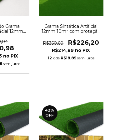
do Grama
Grama Sintética Artificial
ficial 12mm
12mm 10m² com proteção
teção UV e
UV e Anti-Fungo 2,00 x
00 x 25,00m
5,00m
0,04
R$226,20
R$350,60
30,98
R$214,89
43
12
x de
R$18,85
sem juros
5
sem juros
42
%
OFF