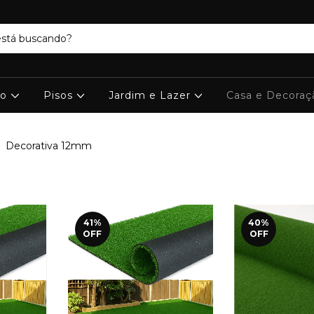
ro
Pisos
Jardim e Lazer
Casa e Decora
>
Decorativa 12mm
41
%
40
%
OFF
OFF