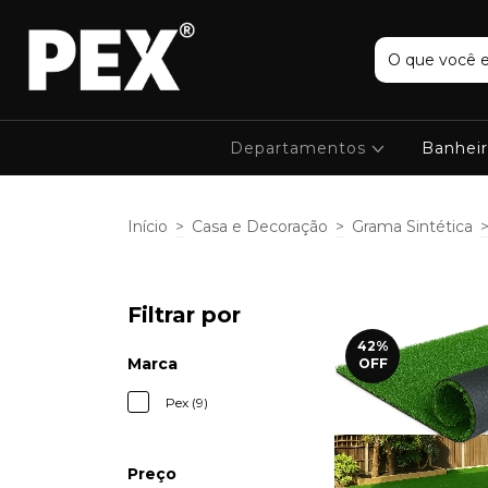
Departamentos
Banhei
Início
>
Casa e Decoração
>
Grama Sintética
Filtrar por
42
%
Marca
OFF
Pex (9)
Preço