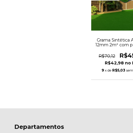
Grama Sintética Ar
12mm 2m² com p
UV e Anti-Fungo 
1,00m
R$4
R$70,12
R$42,98
9
x de
R$5,03
sem
Departamentos