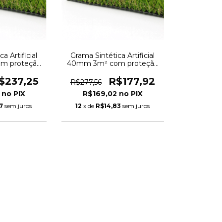
a Artificial
Grama Sintética Artificial
m proteção
40mm 3m² com proteção
ngo 2,00 x
UV e Anti-Fungo 2,00 x
0m
1,50m
$237,25
R$177,92
R$277,56
9
R$169,02
7
sem juros
12
x de
R$14,83
sem juros