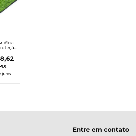
tificial
roteção
2,00 x
18,62
 juros
Entre em contato