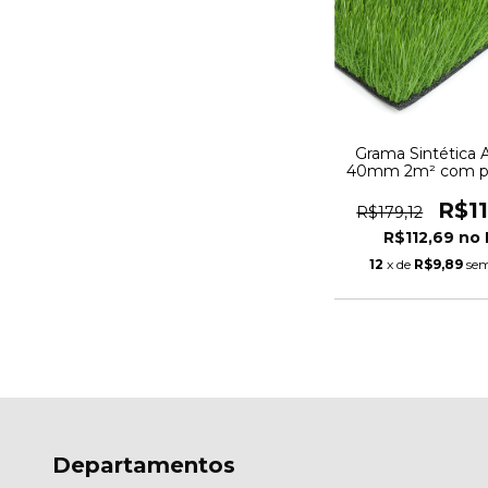
Grama Sintética Ar
40mm 2m² com p
UV e Anti-Fungo 
1,00m
R$1
R$179,12
R$112,69
12
x de
R$9,89
sem
Departamentos