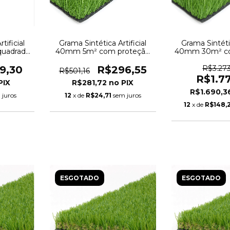
tificial
Grama Sintética Artificial
Grama Sintétic
quadrado
40mm 5m² com proteção
40mm 30m² co
e Anti-
UV e Anti-Fungo 2,00 x
UV e Anti-Fu
2,50m
15,0
9,30
R$296,55
R$3.27
R$501,16
R$1.7
R$281,72
R$1.690,
 juros
12
x de
R$24,71
sem juros
12
x de
R$148,
ESGOTADO
ESGOTADO