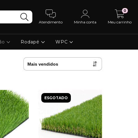
0
Atendimento
Minha conta
Meu carrinho
ção
Rodapé
WPC
ESGOTADO