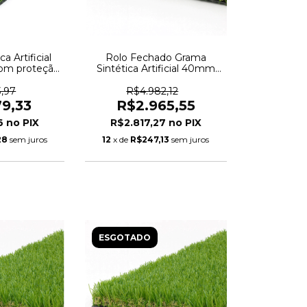
a Artificial
Rolo Fechado Grama
m proteção
Sintética Artificial 40mm
ngo 2,00 x
50m² com proteção UV e
0m
Anti-Fungo 2,00 x 25,00m
3,97
R$4.982,12
79,33
R$2.965,55
36
R$2.817,27
28
sem juros
12
x de
R$247,13
sem juros
ESGOTADO