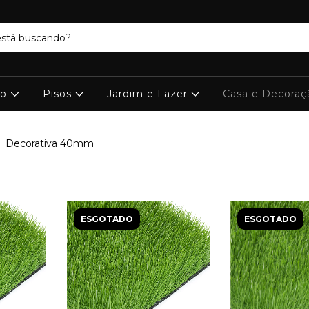
ro
Pisos
Jardim e Lazer
Casa e Decora
>
Decorativa 40mm
ESGOTADO
ESGOTADO