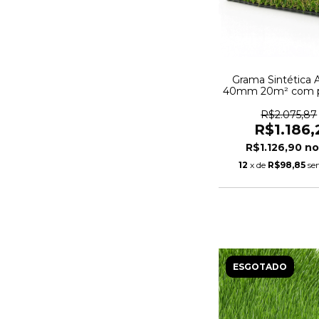
Grama Sintética Ar
40mm 20m² com p
UV e Anti-Fungo 
10,00m
R$2.075,87
R$1.186,
R$1.126,90
12
x de
R$98,85
se
ESGOTADO