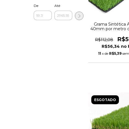
De
Até
Grama Sintética Ar
40mm por metro 
com proteção UV 
Fungo
R$5
R$112,08
R$56,34
11
x de
R$5,39
sem
ESGOTADO