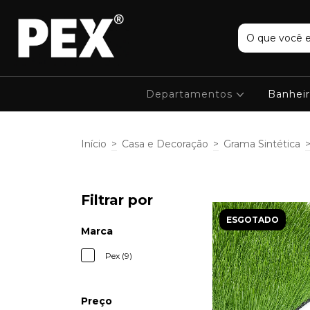
Departamentos
Banhei
Início
>
Casa e Decoração
>
Grama Sintética
Filtrar por
ESGOTADO
Marca
Pex (9)
Preço