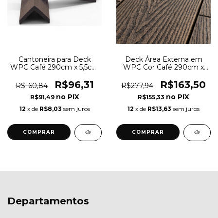
Cantoneira para Deck
Deck Área Externa em
WPC Café 290cm x 5,5cm
WPC Cor Café 290cm x
x 5cm PEX
15cm PEX
R$96,31
R$163,50
R$160,84
R$277,94
R$91,49
R$155,33
12
x de
R$8,03
sem juros
12
x de
R$13,63
sem juros
Departamentos