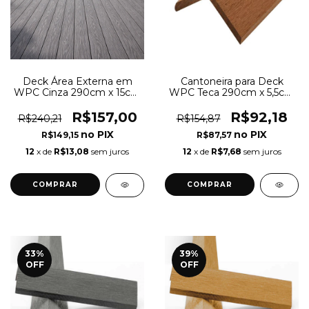
Deck Área Externa em
Cantoneira para Deck
WPC Cinza 290cm x 15cm
WPC Teca 290cm x 5,5cm
PEX
x 5cm PEX
R$157,00
R$92,18
R$240,21
R$154,87
R$149,15
R$87,57
12
x de
R$13,08
sem juros
12
x de
R$7,68
sem juros
33
%
39
%
OFF
OFF