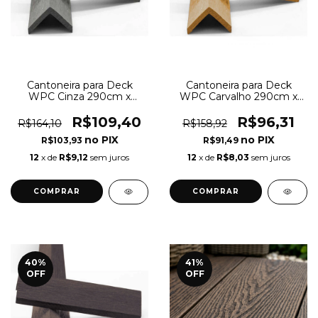
Cantoneira para Deck
Cantoneira para Deck
WPC Cinza 290cm x
WPC Carvalho 290cm x
5,5cm x 5cm PEX
5,5cm x 5cm PEX
R$109,40
R$96,31
R$164,10
R$158,92
R$103,93
R$91,49
12
x de
R$9,12
sem juros
12
x de
R$8,03
sem juros
40
%
41
%
OFF
OFF