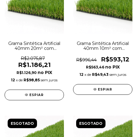
Grama Sintética Artificial
Grama Sintética Artificial
40mm 20m² com
40mm 10m² com
proteção UV e Anti-Fungo
proteção UV e Anti-Fungo
2,00 x 10,00m
2,00 x 5,00m
R$2.075,87
R$593,12
R$996,44
R$1.186,21
R$563,46
R$1.126,90
12
x de
R$49,43
sem juros
12
x de
R$98,85
sem juros
ESPIAR
ESPIAR
ESGOTADO
ESGOTADO