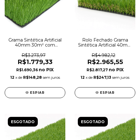
Grama Sintética Artificial
Rolo Fechado Grama
40mm 30m² com
Sintética Artificial 40mm
proteção UV e Anti-Fungo
50m² com proteção UV e
2,00 x 15,00m
Anti-Fungo 2,00 x 25,00m
R$3.273,97
R$4.982,12
R$1.779,33
R$2.965,55
R$1.690,36
R$2.817,27
12
x de
R$148,28
sem juros
12
x de
R$247,13
sem juros
ESPIAR
ESPIAR
ESGOTADO
ESGOTADO