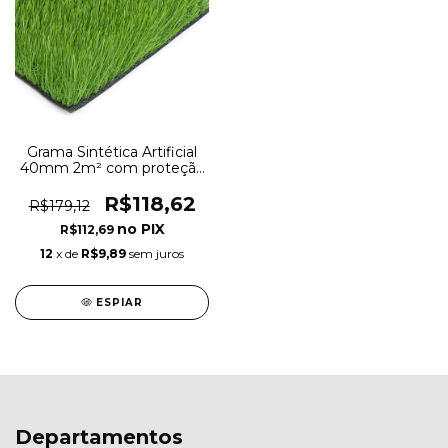
Grama Sintética Artificial
40mm 2m² com proteção
UV e Anti-Fungo 2,00 x
1,00m
R$118,62
R$179,12
R$112,69
12
x de
R$9,89
sem juros
ESPIAR
Departamentos