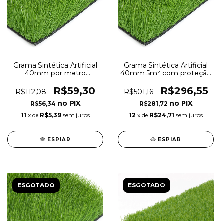
Grama Sintética Artificial
Grama Sintética Artificial
40mm por metro
40mm 5m² com proteção
quadrado com proteção
UV e Anti-Fungo 2,00 x
UV e Anti-Fungo
2,50m
R$59,30
R$296,55
R$112,08
R$501,16
R$56,34
R$281,72
11
x de
R$5,39
sem juros
12
x de
R$24,71
sem juros
ESPIAR
ESPIAR
ESGOTADO
ESGOTADO