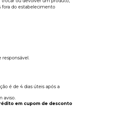
a trocar ou devolver um produto,
as fora do estabelecimento
e responsável.
ção é de 4 dias úteis após a
m aviso.
rédito em cupom de desconto