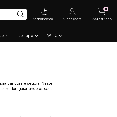
0
Atendimento
Minha conta
Meu carrinho
ção
Rodapé
WPC
ra tranquila e segura. Neste
sumidor, garantindo os seus