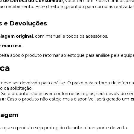
go de Defesa do Consumidor
, você tem até 7 dias corridos par
 ao recebimento. Este direito é garantido para compras realizad
s e Devoluções
lagem original
, com manual e todos os acessórios.
e mau uso
.
ceita após o produto retornar ao estoque para análise pela equip
oca
deve ser devolvido para análise. O prazo para retorno de informa
 da solicitação.
Se o produto não estiver conforme as regras, será devolvido se
ue:
Caso o produto não esteja mais disponível, será gerado um
c
lagem
a que o produto seja protegido durante o transporte de volta.