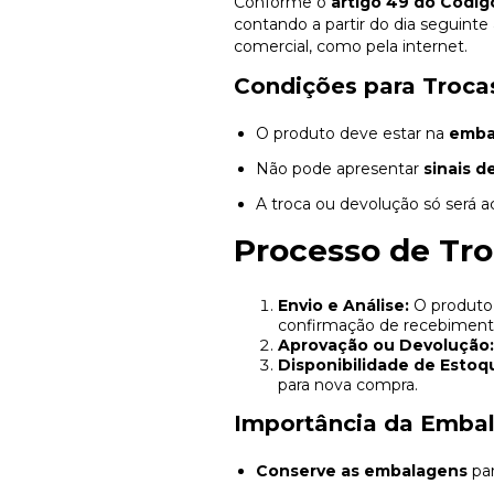
Conforme o
artigo 49 do Códi
contando a partir do dia seguinte
comercial, como pela internet.
Condições para Troca
O produto deve estar na
emba
Não pode apresentar
sinais d
A troca ou devolução só será a
Processo de Tr
Envio e Análise:
O produto 
confirmação de recebimento
Aprovação ou Devolução:
Disponibilidade de Estoq
para nova compra.
Importância da Emba
Conserve as embalagens
par