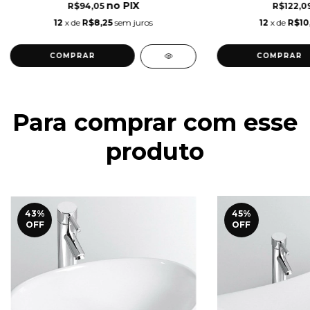
R$94,05
R$122,0
12
x de
R$8,25
sem juros
12
x de
R$10
Para comprar com esse
produto
43
%
45
%
OFF
OFF