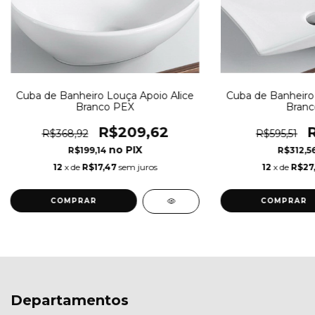
Cuba de Banheiro Louça Apoio Alice
Cuba de Banheiro
Branco PEX
Branc
R$209,62
R$368,92
R$595,51
R$199,14
R$312,5
12
x de
R$17,47
sem juros
12
x de
R$27
Departamentos