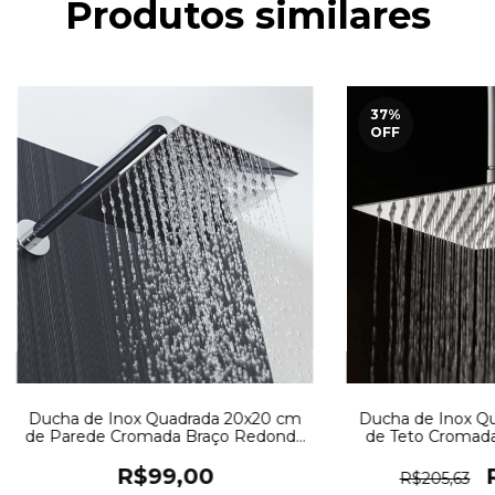
Produtos similares
37
%
OFF
Ducha de Inox Quadrada 20x20 cm
Ducha de Inox Q
de Parede Cromada Braço Redondo
de Teto Cromad
PEX
P
R$99,00
R$205,63