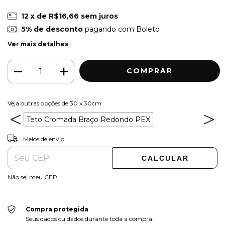
12
x de
R$16,66
sem juros
5% de desconto
pagando com Boleto
Ver mais detalhes
Veja outras opções de 30 x 30cm
Teto Cromada Braço Redondo PEX
ALTERAR CEP
Entregas para o CEP:
Meios de envio
CALCULAR
Não sei meu CEP
Compra protegida
Seus dados cuidados durante toda a compra.